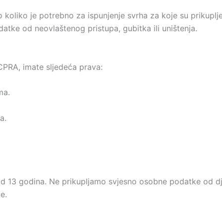
liko je potrebno za ispunjenje svrha za koje su prikuplje
atke od neovlaštenog pristupa, gubitka ili uništenja.
CPRA, imate sljedeća prava:
ma.
a.
 od 13 godina. Ne prikupljamo svjesno osobne podatke od d
e.