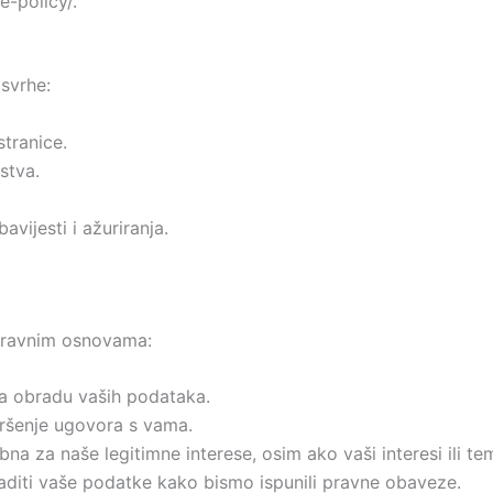
e-policy/.
 svrhe:
stranice.
stva.
avijesti i ažuriranja.
pravnim osnovama:
za obradu vaših podataka.
ršenje ugovora s vama.
na za naše legitimne interese, osim ako vaši interesi ili t
iti vaše podatke kako bismo ispunili pravne obaveze.