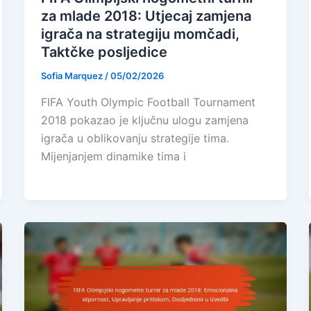
za mlade 2018: Utjecaj zamjena
igrača na strategiju momčadi,
Taktčke posljedice
Sofia Marquez
/
05/02/2026
FIFA Youth Olympic Football Tournament
2018 pokazao je ključnu ulogu zamjena
igrača u oblikovanju strategije tima.
Mijenjanjem dinamike tima i