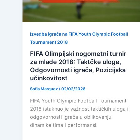
Izvedba igrača na FIFA Youth Olympic Football
Tournament 2018
FIFA Olimpijski nogometni turnir
za mlade 2018: Taktčke uloge,
Odgovornosti igrača, Pozicijska
učinkovitost
Sofia Marquez
/
02/02/2026
FIFA Youth Olympic Football Tournament
2018 istaknuo je važnost taktičkih uloga i
odgovornosti igrača u oblikovanju
dinamike tima i performansi.