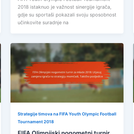
2018 istaknuo je važnost sinergije igrača,
gdje su sportaši pokazali svoju sposobnost
učinkovite suradnje na
Strategije timova na FIFA Youth Olympic Football
Tournament 2018
FIFA Olimpijski nogometni turnir