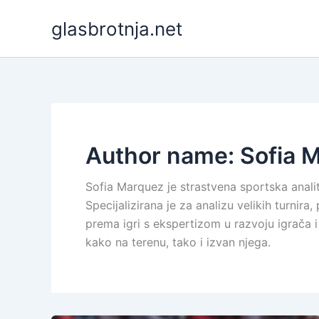
Skip
glasbrotnja.net
to
content
Author name: Sofia 
Sofia Marquez je strastvena sportska anali
Specijalizirana je za analizu velikih turni
prema igri s ekspertizom u razvoju igrača i 
kako na terenu, tako i izvan njega.