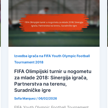
Izvedba igrača na FIFA Youth Olympic Football
Tournament 2018
FIFA Olimpijski turnir u nogometu
za mlade 2018: Sinergija igrača,
Partnerstva na terenu,
Suradničke igre
Sofia Marquez
/
06/02/2026
FIFA Youth Olympic Football Tournament