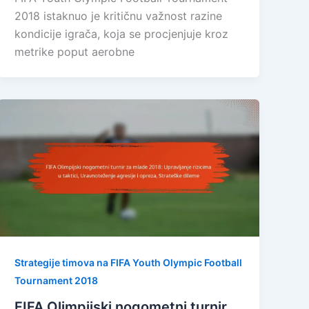
2018 istaknuo je kritičnu važnost razine
kondicije igrača, koja se procjenjuje kroz
metrike poput aerobne
Strategije timova na FIFA Youth Olympic Football
Tournament 2018
FIFA Olimpijski nogometni turnir