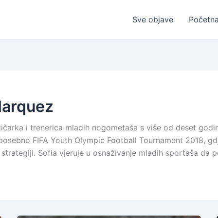
Sve objave
Početn
Marquez
tičarka i trenerica mladih nogometaša s više od deset godi
ra, posebno FIFA Youth Olympic Football Tournament 2018, gd
strategiji. Sofia vjeruje u osnaživanje mladih sportaša da p