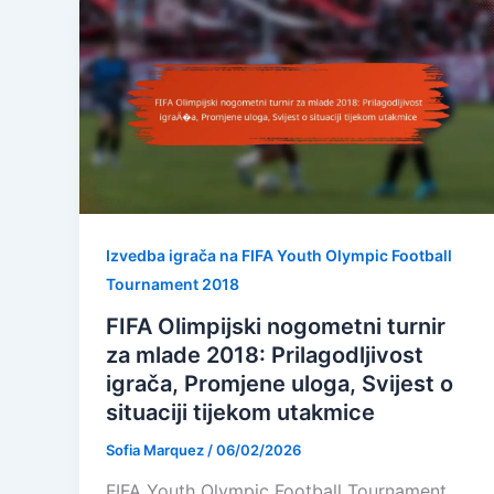
Izvedba igrača na FIFA Youth Olympic Football
Tournament 2018
FIFA Olimpijski nogometni turnir
za mlade 2018: Prilagodljivost
igrača, Promjene uloga, Svijest o
situaciji tijekom utakmice
Sofia Marquez
/
06/02/2026
FIFA Youth Olympic Football Tournament