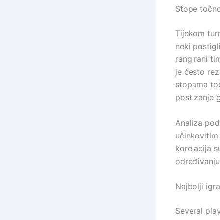
Stope točno
Tijekom turn
neki postigl
rangirani ti
je često rez
stopama toč
postizanje 
Analiza pod
učinkovitim
korelacija s
određivanju
Najbolji igr
Several pla