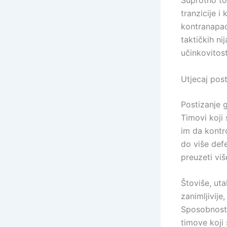
Suprotno tom
tranzicije i
kontranapad
taktičkih ni
učinkovitost
Utjecaj pos
Postizanje g
Timovi koji 
im da kontro
do više defe
preuzeti viš
Štoviše, uta
zanimljivije
Sposobnost 
timove koji 