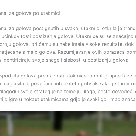
 analiza golova po utakmici
analiza golova postignutih u svakoj utakmici otkrila je tren
i učinkovitosti postizanja golova. Utakmice su se značajno 
roju golova, pri čemu su neke imale visoke rezultate, dok
o natjecane s malo golova. Razumijevanje ovih obrazaca pom
identificiraju svoje snage i slabosti u postizanju golova.
spodjela golova prema vrsti utakmice, poput grupne faze
, naglasila je povećanu intenzitet i pritisak kako je turnir 
ilagodili svoje strategije na temelju uloga, često dovodeći
nije igre u nokaut utakmicama gdje je svaki gol imao značaj