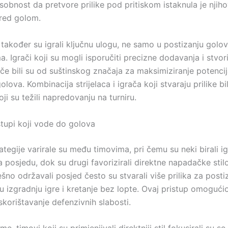
obnost da pretvore prilike pod pritiskom istaknula je njihov
red golom.
 također su igrali ključnu ulogu, ne samo u postizanju golov
a. Igrači koji su mogli isporučiti precizne dodavanja i stvorit
če bili su od suštinskog značaja za maksimiziranje potencij
olova. Kombinacija strijelaca i igrača koji stvaraju prilike bi
ji su težili napredovanju na turniru.
stupi koji vode do golova
ategije varirale su među timovima, pri čemu su neki birali i
 posjedu, dok su drugi favorizirali direktne napadačke stil
ešno održavali posjed često su stvarali više prilika za post
vu izgradnju igre i kretanje bez lopte. Ovaj pristup omogućio
skorištavanje defenzivnih slabosti.