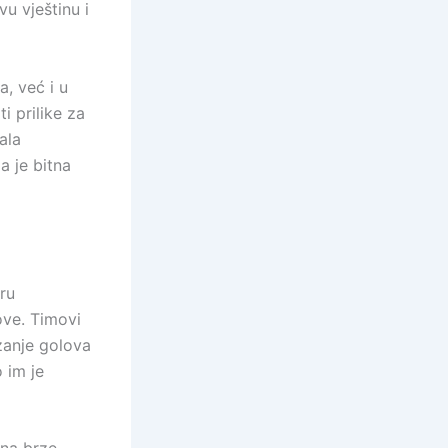
u vještinu i
a, već i u
i prilike za
ala
la je bitna
gru
ove. Timovi
izanje golova
 im je