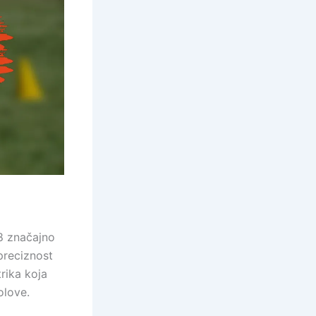
8 značajno
preciznost
rika koja
olove.