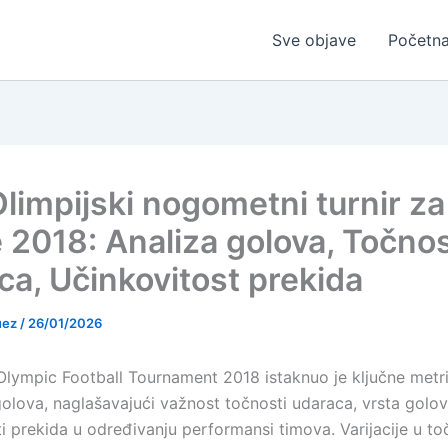
Sve objave
Početn
Olimpijski nogometni turnir za
 2018: Analiza golova, Točno
ca, Učinkovitost prekida
uez
/
26/01/2026
Olympic Football Tournament 2018 istaknuo je ključne metr
golova, naglašavajući važnost točnosti udaraca, vrsta golov
i prekida u određivanju performansi timova. Varijacije u to