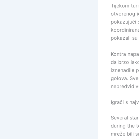
Tijekom turn
otvorenog ig
pokazujući 
koordinirane
pokazali su
Kontra napa
da brzo isko
iznenadile p
golova. Sve
nepredvidivo
Igrači s na
Several stan
during the t
mreže bili s