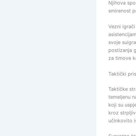
Njihova spos
smirenost p
Vezni igrači
asistencijam
svoje suigra
postizanja g
za timove ko
Taktički pri
Taktičke str
temeljenu na
koji su uspj
kroz strplji
učinkovito i