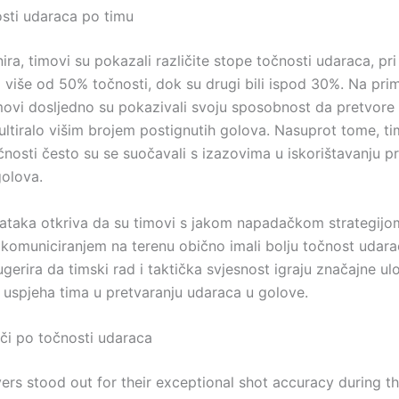
sti udaraca po timu
ira, timovi su pokazali različite stope točnosti udaraca, pr
i više od 50% točnosti, dok su drugi bili ispod 30%. Na prim
movi dosljedno su pokazivali svoju sposobnost da pretvore p
ultiralo višim brojem postignutih golova. Nasuprot tome, ti
nosti često su se suočavali s izazovima u iskorištavanju pri
golova.
ataka otkriva da su timovi s jakom napadačkom strategijo
 komuniciranjem na terenu obično imali bolju točnost udar
ugerira da timski rad i taktička svjesnost igraju značajne ul
 uspjeha tima u pretvaranju udaraca u golove.
ači po točnosti udaraca
yers stood out for their exceptional shot accuracy during t