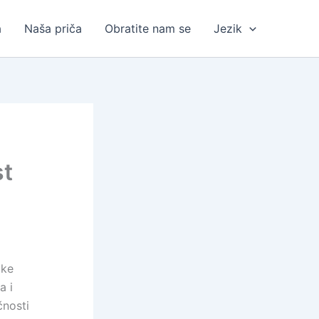
a
Naša priča
Obratite nam se
Jezik
st
ike
a i
čnosti