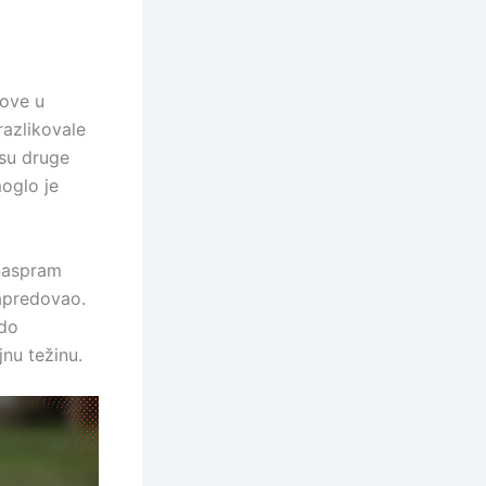
dove u
razlikovale
 su druge
oglo je
 naspram
napredovao.
 do
nu težinu.