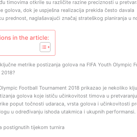
 timovima otkrile su različite razine preciznosti u pretvara
e golova, dok je uspješna realizacija prekida često davala
sku prednost, naglašavajući značaj strateškog planiranja u 
ons in the article:
e ključne metrike postizanja golova na FIFA Youth Olympic F
 2018?
Olympic Football Tournament 2018 prikazao je nekoliko klj
izanja golova koje ističu učinkovitost timova u pretvaranju 
ike poput točnosti udaraca, vrsta golova i učinkovitosti pr
ulogu u određivanju ishoda utakmica i ukupnih performansi.
 postignutih tijekom turnira