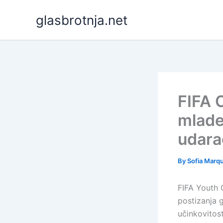
Skip
glasbrotnja.net
to
content
FIFA 
mlade
udara
By
Sofia Marq
FIFA Youth 
postizanja 
učinkovitost