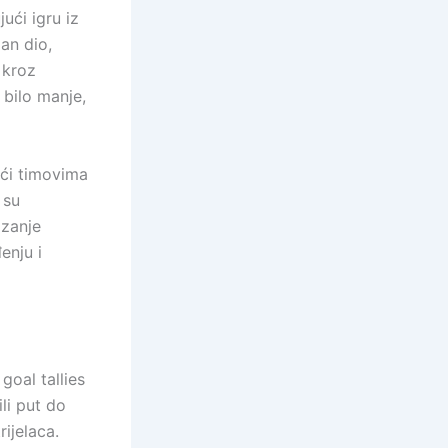
ući igru iz
jan dio,
 kroz
 bilo manje,
ući timovima
 su
izanje
enju i
goal tallies
li put do
rijelaca.