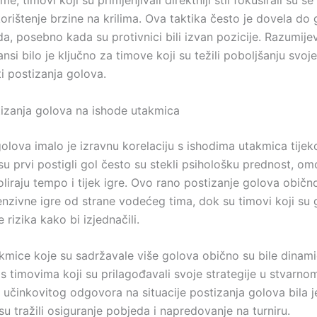
e, timovi koji su primjenjivali direktniji stil fokusirali su s
 korištenje brzine na krilima. Ova taktika često je dovela do 
a, posebno kada su protivnici bili izvan pozicije. Razumije
jansi bilo je ključno za timove koji su težili poboljšanju svoje
i postizanja golova.
tizanja golova na ishode utakmica
olova imalo je izravnu korelaciju s ishodima utakmica tijek
su prvi postigli gol često su stekli psihološku prednost, o
liraju tempo i tijek igre. Ovo rano postizanje golova običn
nzivne igre od strane vodećeg tima, dok su timovi koji su g
e rizika kako bi izjednačili.
kmice koje su sadržavale više golova obično su bile dinamič
, s timovima koji su prilagođavali svoje strategije u stvarn
učinkovitog odgovora na situacije postizanja golova bila j
su tražili osiguranje pobjeda i napredovanje na turniru.