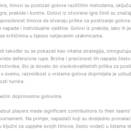
ira, timovi su postizali golove različitim metodama, uključuj
re, prekide i kontre. Golovi iz otvorene igre činili su znača
sposobnost timova da stvaraju prilike za postizanje golova
 napade i individualne vještine. Golovi iz prekida, iako ih je
 se kritičnima u tijesno natjecanim utakmicama.
di također su se pokazali kao vitalna strategija, omogućuj
riste defenzivne rupe. Brzina i preciznost tih napada često
rotivnike, što je dovelo do visokokvalitetnih prilika za post
 u svemu, raznolikost u vrstama golova doprinijela je uzbuđ
sti turnira.
jvećim doprinosima golovima
dout players made significant contributions to their teams’ 
ournament. Na primjer, napadači koji su dosljedno pronalazi
u ključni za uspjehe svojih timova, često vodeći u listama st