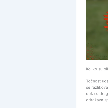
Koliko su bi
Točnost uda
se razlikov
dok su drug
odražava sp