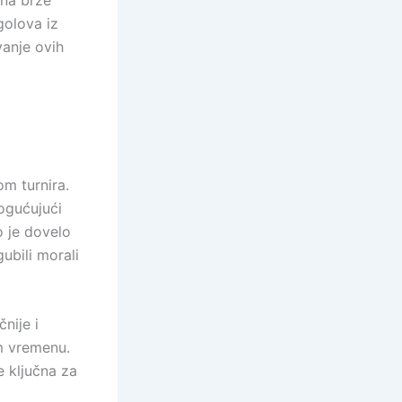
e na brze
golova iz
vanje ovih
om turnira.
mogućujući
o je dovelo
ubili morali
nije i
om vremenu.
e ključna za