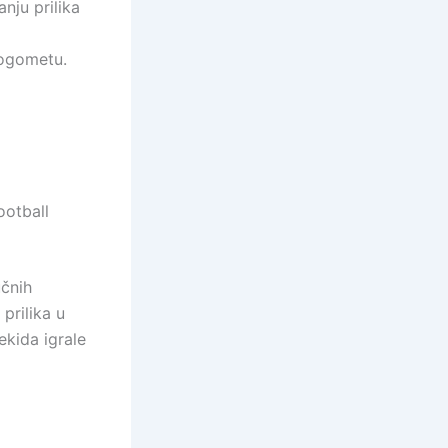
nju prilika
nogometu.
ootball
učnih
prilika u
ekida igrale