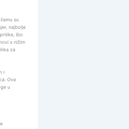
i čemu su
jer, najbolje
rilike, što
movi s nižim
lika za
m i
aca. Ova
oge u
he