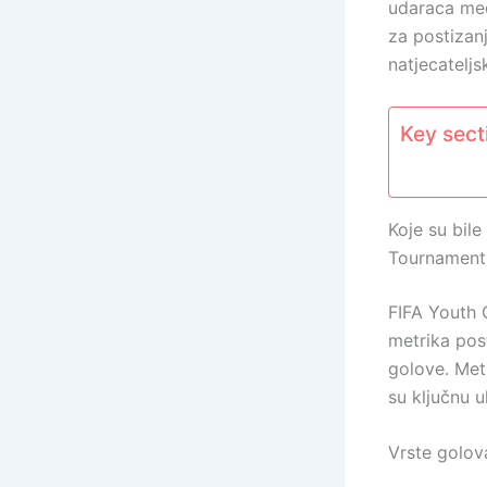
udaraca među
za postizanj
natjecatelj
Key secti
Koje su bil
Tournament
FIFA Youth 
metrika post
golove. Metr
su ključnu 
Vrste golova