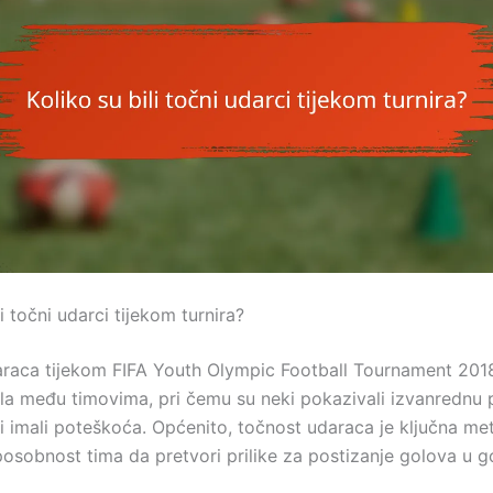
li točni udarci tijekom turnira?
raca tijekom FIFA Youth Olympic Football Tournament 201
ala među timovima, pri čemu su neki pokazivali izvanrednu 
i imali poteškoća. Općenito, točnost udaraca je ključna met
osobnost tima da pretvori prilike za postizanje golova u g