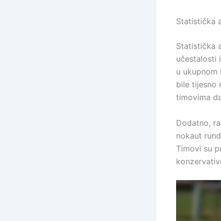
Statistička
Statistička 
učestalosti 
u ukupnom b
bile tijesn
timovima da 
Dodatno, ra
nokaut rundi
Timovi su pr
konzervativ